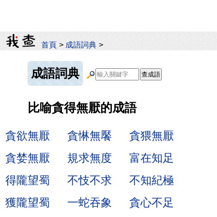
首頁
>
成語詞典
>
成語詞典
比喻貪得無厭的成語
貪欲無厭
貪惏無饜
貪猥無厭
貪婪無厭
規求無度
富在知足
得隴望蜀
不忮不求
不知紀極
獲隴望蜀
一蛇吞象
貪心不足