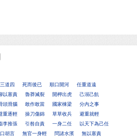
三道四
死而後已
順口開河
任重道遠
聊以塞責
魯莽滅裂
開柙出虎
己溺己飢
滑頭滑腦
敢作敢當
國家棟梁
分內之事
避重逐輕
操刀傷錦
草草收兵
避重就輕
指李推張
引咎自責
一身二任
以天下為己任
口胡言
無官一身輕
問諸水濱
無以塞責