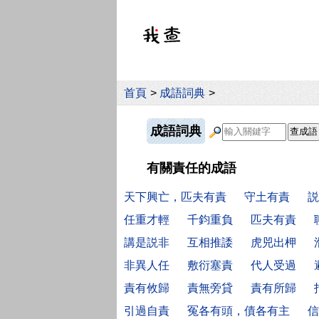
首頁
>
成語詞典
>
成語詞典
有關責任的成語
天下興亡，匹夫有責
守土有責
説
任重才輕
千鈞重負
匹夫有責
講是説非
互相推諉
虎兕出柙
非異人任
敷衍塞責
代人受過
責有攸歸
責無旁貸
責有所歸
引過自責
冤各有頭，債各有主
信