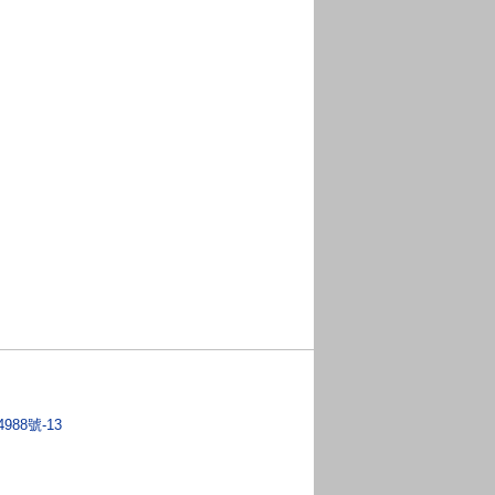
4988號-13