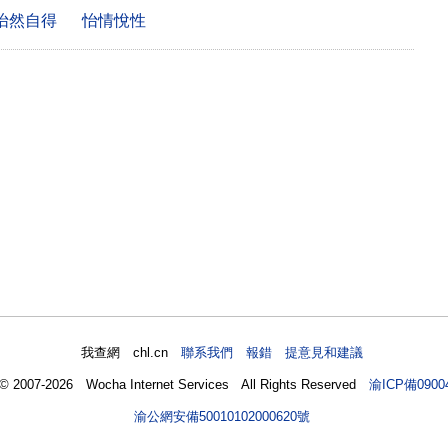
怡然自得
怡情悅性
我查網 chl.cn
聯系我們 報錯 提意見和建議
 © 2007-2026 Wocha Internet Services All Rights Reserved
渝ICP備0900
渝公網安備50010102000620號