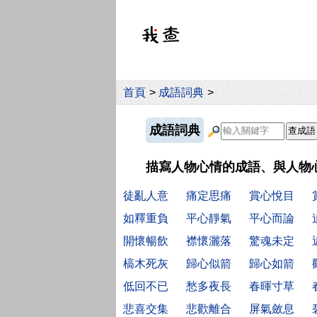
首頁
>
成語詞典
>
成語詞典
描寫人物心情的成語、與人物
徒亂人意
痛定思痛
賞心悅目
如釋重負
平心靜氣
平心而論
開懷暢飲
襟懷灑落
驚魂未定
槁木死灰
歸心似箭
歸心如箭
低回不已
愁多夜長
春暉寸草
悲喜交集
悲歡離合
屏氣斂息