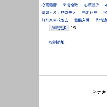
心寬體胖
閑情逸致
心廣體胖
學如不及，猶恐失之
朽木死灰
挖
無可奈何花落去
體貼入微
陶情適
加載更多
1/3
Copyright