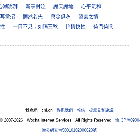
心潮澎湃
新亭對泣
謝天謝地
心平氣和
耳當招
惘然若失
萬念俱灰
望雲之情
性
一日不見，如隔三秋
怡情悅性
倚門倚閭
我查網 chl.cn
聯系我們 報錯 提意見和建議
 © 2007-2026 Wocha Internet Services All Rights Reserved
渝ICP備0900
渝公網安備50010102000620號