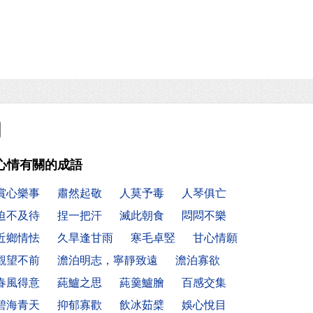
心情有關的成語
賞心樂事
肅然起敬
人莫予毒
人琴俱亡
迫不及待
捏一把汗
滅此朝食
悶悶不樂
近鄉情怯
久旱逢甘雨
寒毛卓竪
甘心情願
觀望不前
澹泊明志，寧靜致遠
澹泊寡欲
春風得意
蒓鱸之思
蒓羹鱸膾
百感交集
碧海青天
抑郁寡歡
飲冰茹檗
娛心悅目