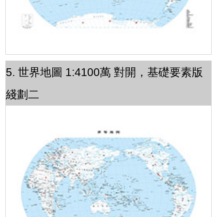
5. 世界地圖 1:4100萬 對開，基礎要素版
綫劃二