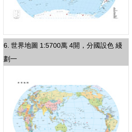
6. 世界地圖 1:5700萬 4開，分國設色 綫
劃一