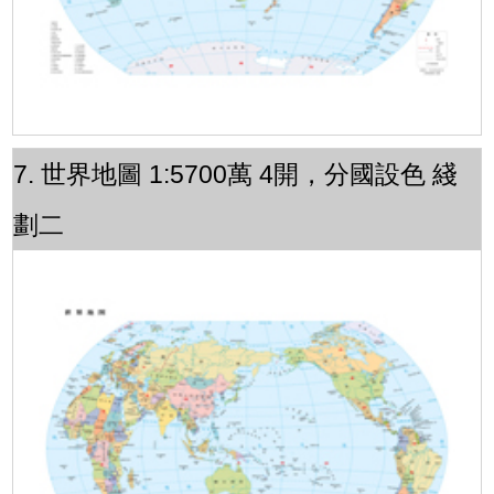
7. 世界地圖 1:5700萬 4開，分國設色 綫
劃二