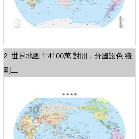
2. 世界地圖 1:4100萬 對開，分國設色 綫
劃二