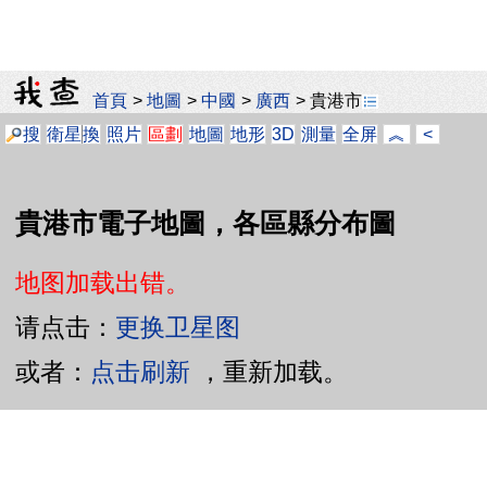
首頁
>
地圖
>
中國
>
廣西
>
貴港市
搜
衛星
換
照片
區劃
地圖
地形
3D
測量
全屏
︽
<
貴港市電子地圖，各區縣分布圖
地图加载出错。
请点击：
更换卫星图
或者：
点击刷新
，重新加载。