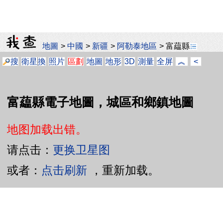
地圖
>
中國
>
新疆
>
阿勒泰地區
>
富藴縣
搜
衛星
換
照片
區劃
地圖
地形
3D
測量
全屏
︽
<
富藴縣電子地圖，城區和鄉鎮地圖
地图加载出错。
请点击：
更换卫星图
或者：
点击刷新
，重新加载。