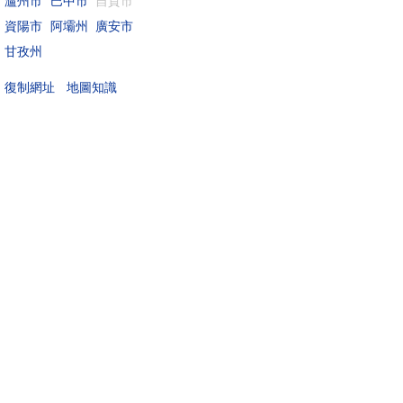
瀘州市
巴中市
自貢市
資陽市
阿壩州
廣安市
甘孜州
地圖知識