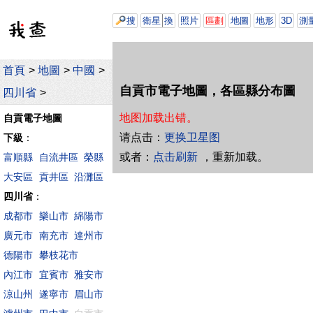
搜
衛星
換
照片
區劃
地圖
地形
3D
測
首頁
>
地圖
>
中國
>
自貢市電子地圖，各區縣分布圖
四川省
>
地图加载出错。
自貢電子地圖
请点击：
更换卫星图
下級
：
或者：
点击刷新
，重新加载。
富順縣
自流井區
榮縣
大安區
貢井區
沿灘區
四川省
：
成都市
樂山市
綿陽市
廣元市
南充市
達州市
德陽市
攀枝花市
內江市
宜賓市
雅安市
涼山州
遂寧市
眉山市