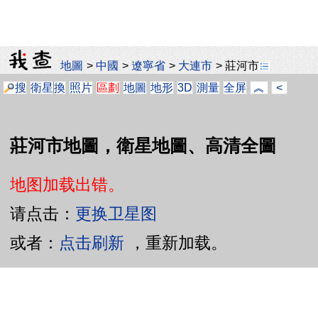
地圖
>
中國
>
遼寧省
>
大連市
>
莊河市
搜
衛星
換
照片
區劃
地圖
地形
3D
測量
全屏
︽
<
莊河市地圖，衛星地圖、高清全圖
地图加载出错。
请点击：
更换卫星图
或者：
点击刷新
，重新加载。