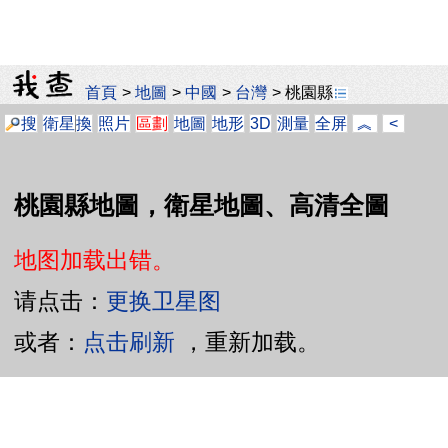
首頁
>
地圖
>
中國
>
台灣
>
桃園縣
搜
衛星
換
照片
區劃
地圖
地形
3D
測量
全屏
︽
<
桃園縣地圖，衛星地圖、高清全圖
地图加载出错。
请点击：
更换卫星图
或者：
点击刷新
，重新加载。