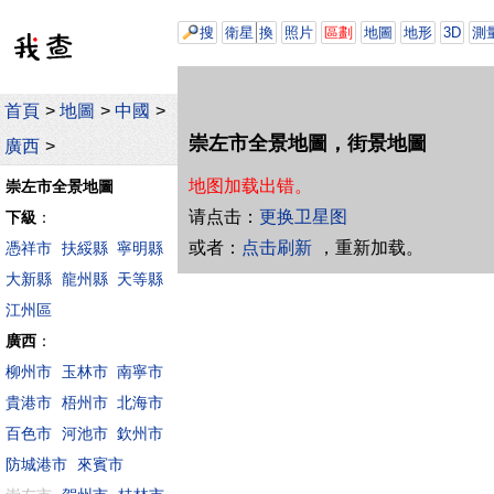
搜
衛星
換
照片
區劃
地圖
地形
3D
測
首頁
>
地圖
>
中國
>
崇左市全景地圖，街景地圖
廣西
>
地图加载出错。
崇左市全景地圖
请点击：
更换卫星图
下級
：
或者：
点击刷新
，重新加载。
憑祥市
扶綏縣
寧明縣
大新縣
龍州縣
天等縣
江州區
廣西
：
柳州市
玉林市
南寧市
貴港市
梧州市
北海市
百色市
河池市
欽州市
防城港市
來賓市