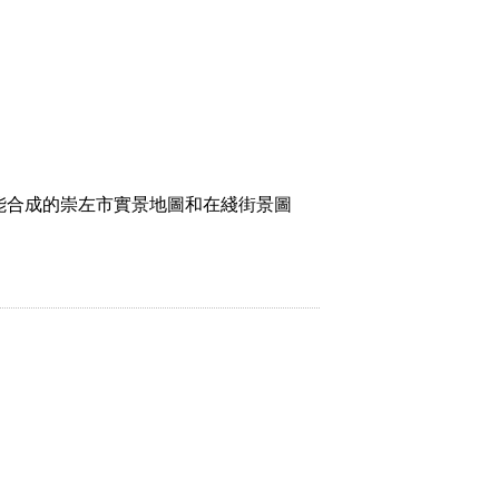
能合成的崇左市實景地圖和在綫街景圖
。