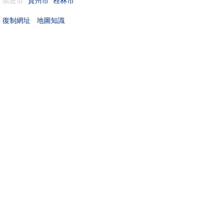
崇左市
賀州市
桂林市
地圖知識