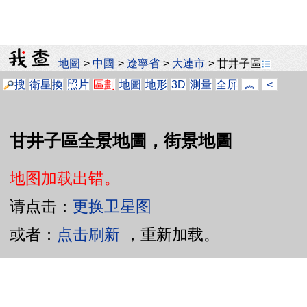
地圖
>
中國
>
遼寧省
>
大連市
>
甘井子區
搜
衛星
換
照片
區劃
地圖
地形
3D
測量
全屏
︽
<
甘井子區全景地圖，街景地圖
地图加载出错。
请点击：
更换卫星图
或者：
点击刷新
，重新加载。