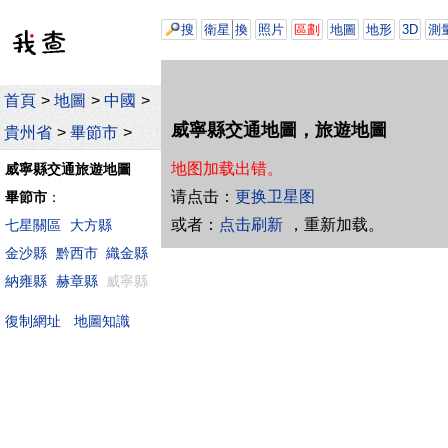
搜
衛星
換
照片
區劃
地圖
地形
3D
測
首頁
>
地圖
>
中國
>
威寧縣交通地圖，旅遊地圖
貴州省
>
畢節市
>
地图加载出错。
威寧縣交通旅遊地圖
请点击：
更换卫星图
畢節市
：
或者：
点击刷新
，重新加载。
七星關區
大方縣
金沙縣
黔西市
織金縣
納雍縣
赫章縣
威寧縣
地圖知識