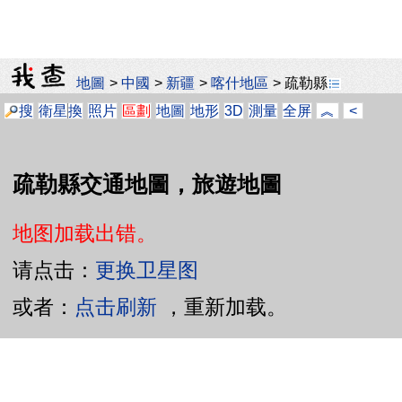
地圖
>
中國
>
新疆
>
喀什地區
>
疏勒縣
搜
衛星
換
照片
區劃
地圖
地形
3D
測量
全屏
︽
<
疏勒縣交通地圖，旅遊地圖
地图加载出错。
请点击：
更换卫星图
或者：
点击刷新
，重新加载。