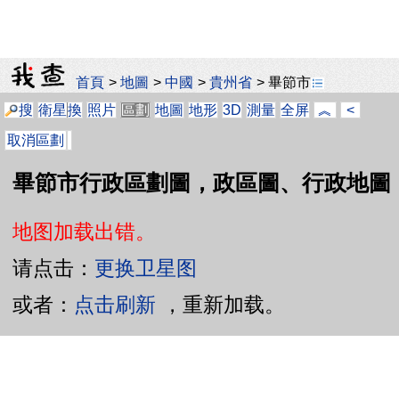
首頁
>
地圖
>
中國
>
貴州省
>
畢節市
搜
衛星
換
照片
區劃
地圖
地形
3D
測量
全屏
︽
<
取消區劃
畢節市行政區劃圖，政區圖、行政地圖
地图加载出错。
请点击：
更换卫星图
或者：
点击刷新
，重新加载。