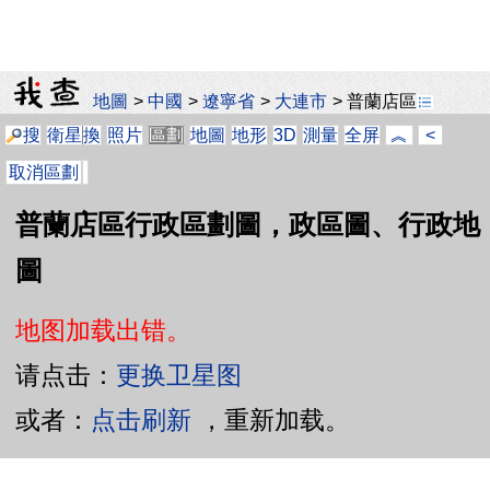
地圖
>
中國
>
遼寧省
>
大連市
>
普蘭店區
搜
衛星
換
照片
區劃
地圖
地形
3D
測量
全屏
︽
<
取消區劃
普蘭店區行政區劃圖，政區圖、行政地
圖
地图加载出错。
请点击：
更换卫星图
或者：
点击刷新
，重新加载。