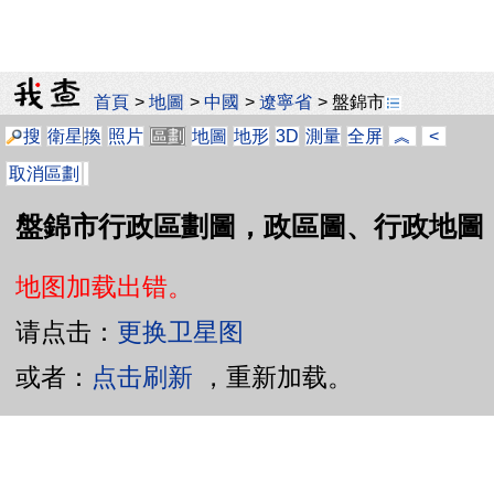
首頁
>
地圖
>
中國
>
遼寧省
>
盤錦市
搜
衛星
換
照片
區劃
地圖
地形
3D
測量
全屏
︽
<
取消區劃
盤錦市行政區劃圖，政區圖、行政地圖
地图加载出错。
请点击：
更换卫星图
或者：
点击刷新
，重新加载。