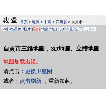
首頁
>
地圖
>
中國
>
四川省
>
自貢市
搜
衛星
換
照片
區劃
地圖
地形
3D
測量
全屏
︽
<
自貢市三維地圖，3D地圖、立體地圖
地图加载出错。
请点击：
更换卫星图
或者：
点击刷新
，重新加载。