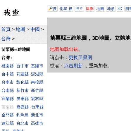
搜
衛星
換
照片
區劃
地圖
地形
3D
測
首頁
>
地圖
>
中國
>
苗栗縣三維地圖，3D地圖、立體地
台灣
>
地图加载出错。
苗栗縣三維地圖
请点击：
更换卫星图
台灣
：
或者：
点击刷新
，重新加载。
桃園縣
台中市
基隆市
台中縣
花蓮縣
澎湖縣
台南市
彰化縣
南投縣
台南縣
新竹市
新竹縣
宜蘭縣
屏東縣
雲林縣
苗栗縣
嘉義縣
台東縣
金門縣
釣魚島
新北市
連江縣
台北市
高雄市