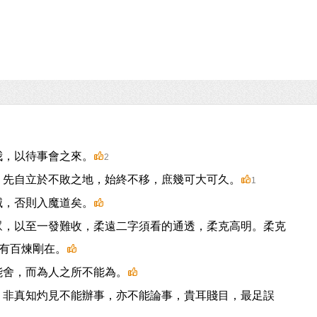
我，以待事會之來。
2
，先自立於不敗之地，始終不移，庶幾可大可久。
1
滅，否則入魔道矣。
眾，以至一發難收，柔遠二字須看的通透，柔克高明。柔克
有百煉剛在。
能舍，而為人之所不能為。
。非真知灼見不能辦事，亦不能論事，貴耳賤目，最足誤