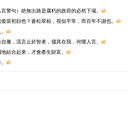
名言警句）絶無出路是腐朽的政府的必然下場。
無復當初顔色？蒼松翠柏，視似平常，而百年不謝也。
人。
若自滌，流言止於智者，儘其在我，何懼人言。
機地結合起來，才會產生財富。
春。