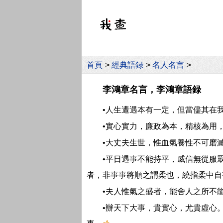
首頁
>
經典語録
>
名人名言
>
李鴻章名言，李鴻章語録
•人生遭遇本有一定，但當儘其在
•實心實力，廉政為本，精核為用
•大丈夫生世，惟血氣養性不可磨
•平日遇事不能持平，威信無從服
者，非事事將順之謂柔也，繞指柔中自
•夫人惟氣之盛者，能舍人之所不
•辦天下大事，貴實心，尤貴虛心