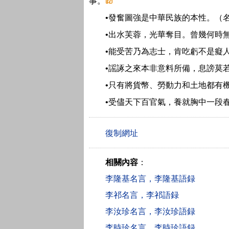
事。
•發奮圖強是中華民族的本性。（
•出水芙蓉，光華奪目。曾幾何時
•能受苦乃為志士，肯吃虧不是癡
•謡諑之來本非意料所備，息謗莫
•只有將貨幣、勞動力和土地都有
•受儘天下百官氣，養就胸中一段
相關內容
：
李隆基名言，李隆基語録
李祁名言，李祁語録
李汝珍名言，李汝珍語録
李時珍名言，李時珍語録