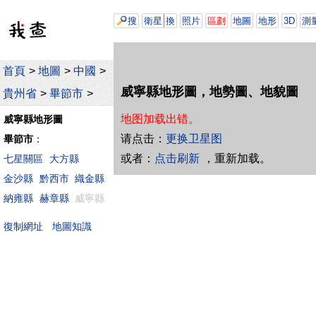
搜
衛星
換
照片
區劃
地圖
地形
3D
測
首頁
>
地圖
>
中國
>
威寧縣地形圖，地勢圖、地貌圖
貴州省
>
畢節市
>
地图加载出错。
威寧縣地形圖
请点击：
更换卫星图
畢節市
：
或者：
点击刷新
，重新加载。
七星關區
大方縣
金沙縣
黔西市
織金縣
納雍縣
赫章縣
威寧縣
地圖知識