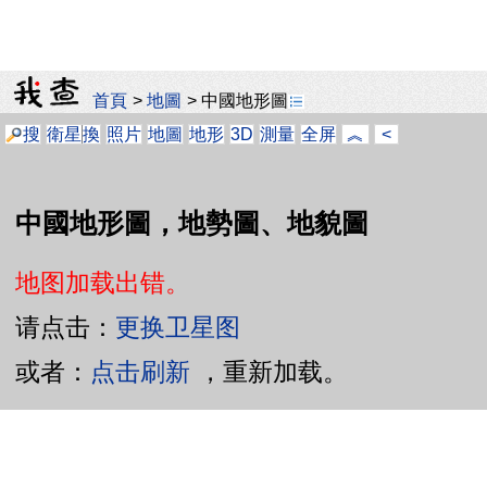
首頁
>
地圖
>
中國地形圖
搜
衛星
換
照片
地圖
地形
3D
測量
全屏
︽
<
中國地形圖，地勢圖、地貌圖
地图加载出错。
请点击：
更换卫星图
或者：
点击刷新
，重新加载。