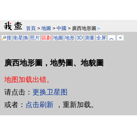
首頁
>
地圖
>
中國
>
廣西地形圖
搜
衛星
換
照片
區劃
地圖
地形
3D
測量
全屏
︽
<
廣西地形圖，地勢圖、地貌圖
地图加载出错。
请点击：
更换卫星图
或者：
点击刷新
，重新加载。