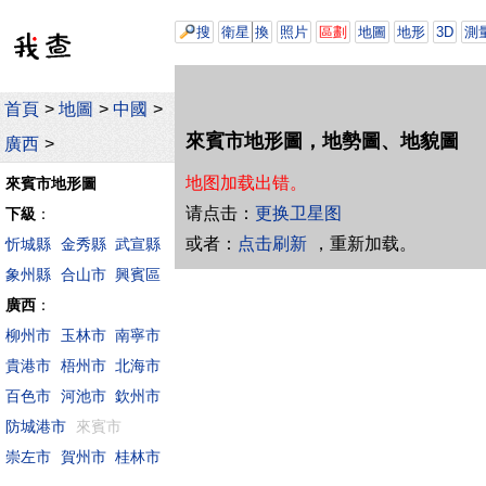
搜
衛星
換
照片
區劃
地圖
地形
3D
測
首頁
>
地圖
>
中國
>
來賓市地形圖，地勢圖、地貌圖
廣西
>
地图加载出错。
來賓市地形圖
请点击：
更换卫星图
下級
：
或者：
点击刷新
，重新加载。
忻城縣
金秀縣
武宣縣
象州縣
合山市
興賓區
廣西
：
柳州市
玉林市
南寧市
貴港市
梧州市
北海市
百色市
河池市
欽州市
防城港市
來賓市
崇左市
賀州市
桂林市