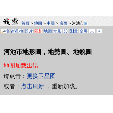
首頁
>
地圖
>
中國
>
廣西
>
河池市
搜
衛星
換
照片
區劃
地圖
地形
3D
測量
全屏
︽
<
河池市地形圖，地勢圖、地貌圖
地图加载出错。
请点击：
更换卫星图
或者：
点击刷新
，重新加载。