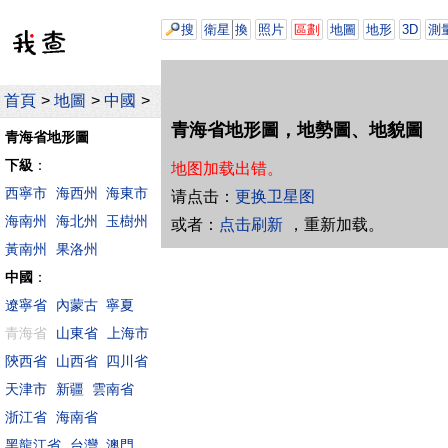
搜
衛星
換
照片
區劃
地圖
地形
3D
測
首頁
>
地圖
>
中國
>
青海省地形圖，地勢圖、地貌圖
青海省地形圖
下級
：
地图加载出错。
西寧市
海西州
海東市
请点击：
更换卫星图
海南州
海北州
玉樹州
或者：
点击刷新
，重新加载。
黃南州
果洛州
中國
：
遼寧省
內蒙古
寧夏
青海省
山東省
上海市
陝西省
山西省
四川省
天津市
新疆
雲南省
浙江省
海南省
黑龍江省
台灣
澳門