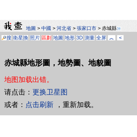
地圖
>
中國
>
河北省
>
張家口市
>
赤城縣
搜
衛星
換
照片
區劃
地圖
地形
3D
測量
全屏
︽
<
赤城縣地形圖，地勢圖、地貌圖
地图加载出错。
请点击：
更换卫星图
或者：
点击刷新
，重新加载。