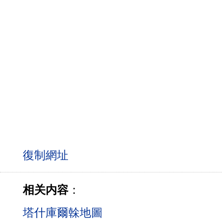
相关内容
：
塔什庫爾榦地圖