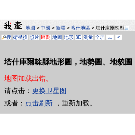
地圖
>
中國
>
新疆
>
喀什地區
>
塔什庫爾榦縣
搜
衛星
換
照片
區劃
地圖
地形
3D
測量
全屏
︽
<
塔什庫爾榦縣地形圖，地勢圖、地貌圖
地图加载出错。
请点击：
更换卫星图
或者：
点击刷新
，重新加载。