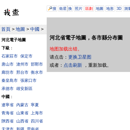
搜
衛星
換
照片
區劃
地圖
地形
3D
測
首頁
>
地圖
>
中國
>
河北省電子地圖，各市縣分布圖
河北電子地圖
下級
：
地图加载出错。
石家莊市
保定市
请点击：
更换卫星图
唐山市
滄州市
邯鄲市
或者：
点击刷新
，重新加载。
廊坊市
邢台市
衡水市
秦皇島市
張家口市
承德市
雄安新區
中國
：
遼寧省
內蒙古
寧夏
青海省
山東省
上海市
陝西省
山西省
四川省
天津市
新疆
雲南省