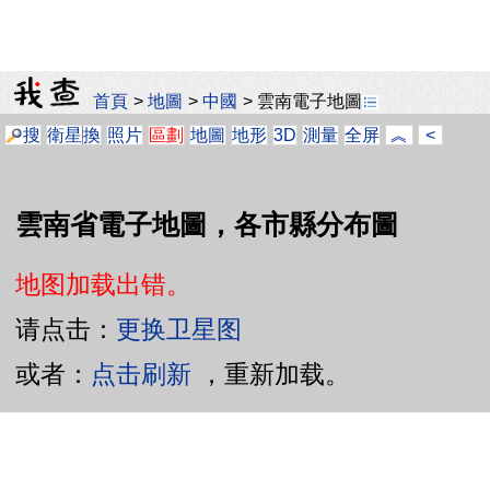
首頁
>
地圖
>
中國
>
雲南電子地圖
搜
衛星
換
照片
區劃
地圖
地形
3D
測量
全屏
︽
<
雲南省電子地圖，各市縣分布圖
地图加载出错。
请点击：
更换卫星图
或者：
点击刷新
，重新加载。