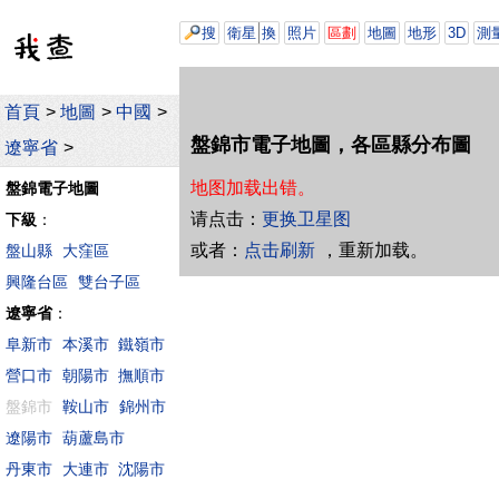
搜
衛星
換
照片
區劃
地圖
地形
3D
測
首頁
>
地圖
>
中國
>
盤錦市電子地圖，各區縣分布圖
遼寧省
>
地图加载出错。
盤錦電子地圖
请点击：
更换卫星图
下級
：
或者：
点击刷新
，重新加载。
盤山縣
大窪區
興隆台區
雙台子區
遼寧省
：
阜新市
本溪市
鐵嶺市
營口市
朝陽市
撫順市
盤錦市
鞍山市
錦州市
遼陽市
葫蘆島市
丹東市
大連市
沈陽市