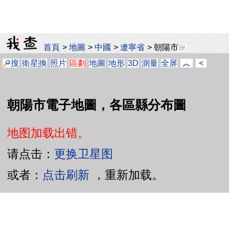
首頁
>
地圖
>
中國
>
遼寧省
>
朝陽市
搜
衛星
換
照片
區劃
地圖
地形
3D
測量
全屏
︽
<
朝陽市電子地圖，各區縣分布圖
地图加载出错。
请点击：
更换卫星图
或者：
点击刷新
，重新加载。