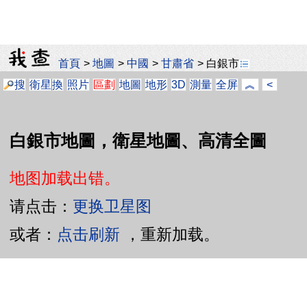
首頁
>
地圖
>
中國
>
甘肅省
>
白銀市
搜
衛星
換
照片
區劃
地圖
地形
3D
測量
全屏
︽
<
白銀市地圖，衛星地圖、高清全圖
地图加载出错。
请点击：
更换卫星图
或者：
点击刷新
，重新加载。