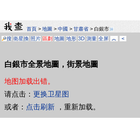
首頁
>
地圖
>
中國
>
甘肅省
>
白銀市
搜
衛星
換
照片
區劃
地圖
地形
3D
測量
全屏
︽
<
白銀市全景地圖，街景地圖
地图加载出错。
请点击：
更换卫星图
或者：
点击刷新
，重新加载。