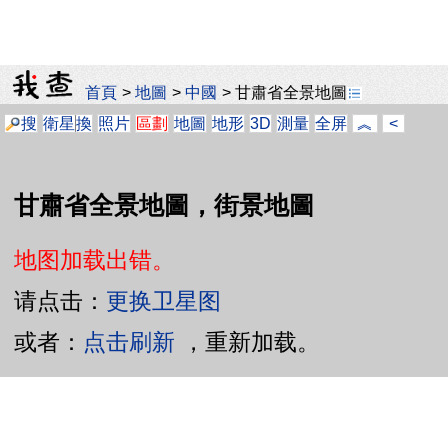
首頁
>
地圖
>
中國
>
甘肅省全景地圖
搜
衛星
換
照片
區劃
地圖
地形
3D
測量
全屏
︽
<
甘肅省全景地圖，街景地圖
地图加载出错。
请点击：
更换卫星图
或者：
点击刷新
，重新加载。