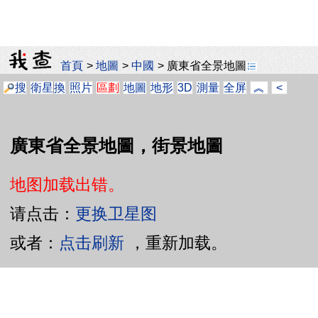
首頁
>
地圖
>
中國
>
廣東省全景地圖
搜
衛星
換
照片
區劃
地圖
地形
3D
測量
全屏
︽
<
廣東省全景地圖，街景地圖
地图加载出错。
请点击：
更换卫星图
或者：
点击刷新
，重新加载。