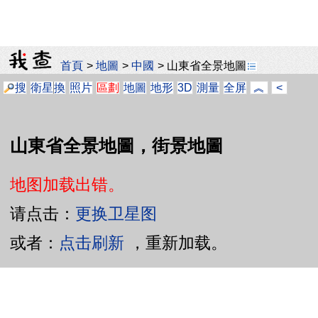
首頁
>
地圖
>
中國
>
山東省全景地圖
搜
衛星
換
照片
區劃
地圖
地形
3D
測量
全屏
︽
<
山東省全景地圖，街景地圖
地图加载出错。
请点击：
更换卫星图
或者：
点击刷新
，重新加载。