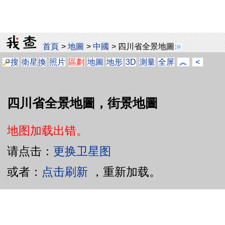
首頁
>
地圖
>
中國
>
四川省全景地圖
搜
衛星
換
照片
區劃
地圖
地形
3D
測量
全屏
︽
<
四川省全景地圖，街景地圖
地图加载出错。
请点击：
更换卫星图
或者：
点击刷新
，重新加载。