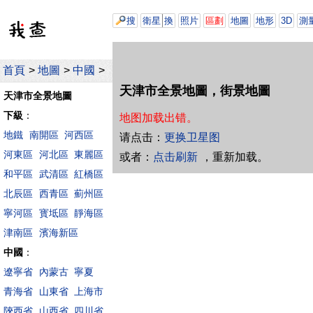
搜
衛星
換
照片
區劃
地圖
地形
3D
測
首頁
>
地圖
>
中國
>
天津市全景地圖，街景地圖
天津市全景地圖
下級
：
地图加载出错。
地鐵
南開區
河西區
请点击：
更换卫星图
河東區
河北區
東麗區
或者：
点击刷新
，重新加载。
和平區
武清區
紅橋區
北辰區
西青區
薊州區
寧河區
寳坻區
靜海區
津南區
濱海新區
中國
：
遼寧省
內蒙古
寧夏
青海省
山東省
上海市
陝西省
山西省
四川省