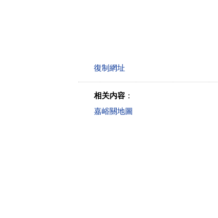
相关内容
：
嘉峪關地圖