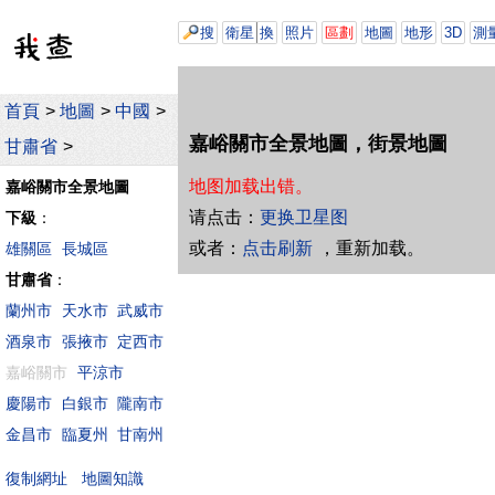
搜
衛星
換
照片
區劃
地圖
地形
3D
測
首頁
>
地圖
>
中國
>
嘉峪關市全景地圖，街景地圖
甘肅省
>
地图加载出错。
嘉峪關市全景地圖
请点击：
更换卫星图
下級
：
或者：
点击刷新
，重新加载。
雄關區
長城區
甘肅省
：
蘭州市
天水市
武威市
酒泉市
張掖市
定西市
嘉峪關市
平涼市
慶陽市
白銀市
隴南市
金昌市
臨夏州
甘南州
地圖知識