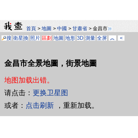
首頁
>
地圖
>
中國
>
甘肅省
>
金昌市
搜
衛星
換
照片
區劃
地圖
地形
3D
測量
全屏
︽
<
金昌市全景地圖，街景地圖
地图加载出错。
请点击：
更换卫星图
或者：
点击刷新
，重新加载。