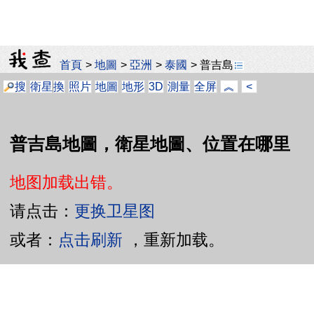
首頁
>
地圖
>
亞洲
>
泰國
>
普吉島
搜
衛星
換
照片
地圖
地形
3D
測量
全屏
︽
<
普吉島地圖，衛星地圖、位置在哪里
地图加载出错。
请点击：
更换卫星图
或者：
点击刷新
，重新加载。