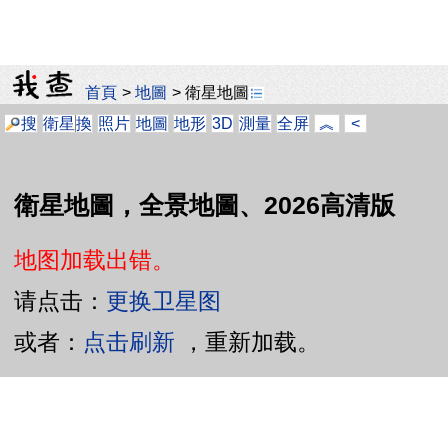
首頁
>
地圖
>
衛星地圖
搜
衛星
換
照片
地圖
地形
3D
測量
全屏
︽
<
衛星地圖，全景地圖、2026高清版
地图加载出错。
请点击：
更换卫星图
或者：
点击刷新
，重新加载。