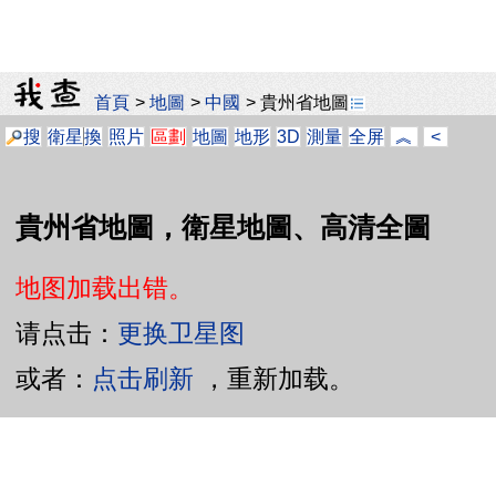
首頁
>
地圖
>
中國
>
貴州省地圖
搜
衛星
換
照片
區劃
地圖
地形
3D
測量
全屏
︽
<
貴州省地圖，衛星地圖、高清全圖
地图加载出错。
请点击：
更换卫星图
或者：
点击刷新
，重新加载。