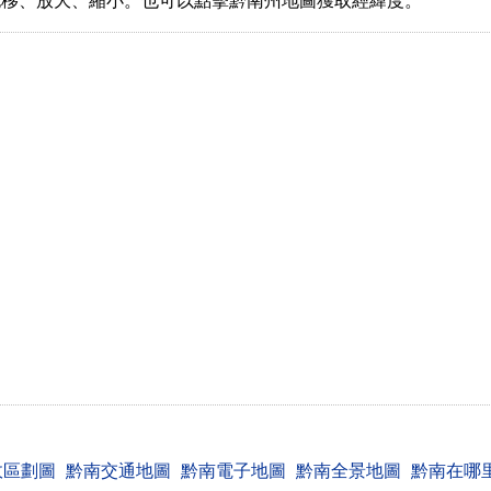
拖移、放大、縮小。也可以點擊黔南州地圖獲取經緯度。
政區劃圖
黔南交通地圖
黔南電子地圖
黔南全景地圖
黔南在哪