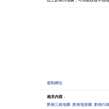
以上黔南州地圖，可用鼠標或手指
相关内容
：
黔南三維地圖
黔南地形圖
黔南行