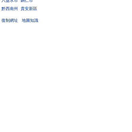
六盤水市
銅仁市
黔西南州
貴安新區
地圖知識