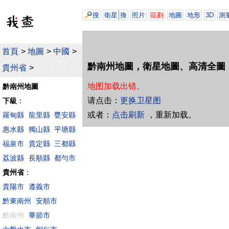
搜
衛星
換
照片
區劃
地圖
地形
3D
測
首頁
>
地圖
>
中國
>
黔南州地圖，衛星地圖、高清全圖
貴州省
>
地图加载出错。
黔南州地圖
请点击：
更换卫星图
下級
：
或者：
点击刷新
，重新加载。
羅甸縣
龍里縣
甕安縣
惠水縣
獨山縣
平塘縣
福泉市
貴定縣
三都縣
荔波縣
長順縣
都勻市
貴州省
：
貴陽市
遵義市
黔東南州
安順市
黔南州
畢節市