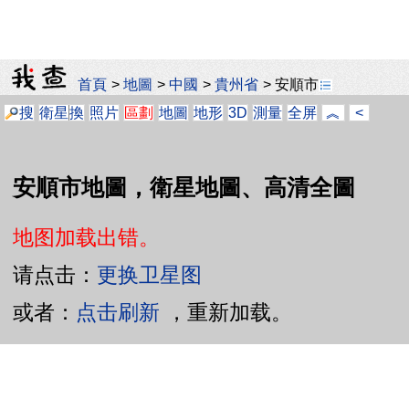
首頁
>
地圖
>
中國
>
貴州省
>
安順市
搜
衛星
換
照片
區劃
地圖
地形
3D
測量
全屏
︽
<
安順市地圖，衛星地圖、高清全圖
地图加载出错。
请点击：
更换卫星图
或者：
点击刷新
，重新加载。