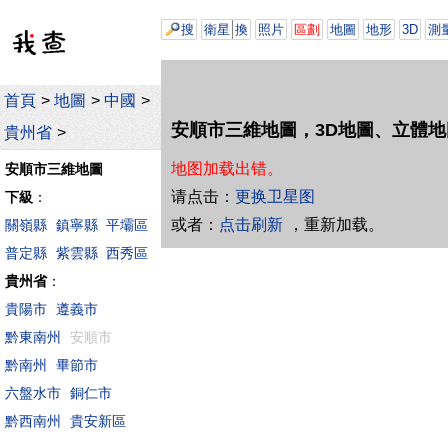
搜
衛星
換
照片
區劃
地圖
地形
3D
測
首頁
>
地圖
>
中國
>
安順市三維地圖，3D地圖、立體地
貴州省
>
地图加载出错。
安順市三維地圖
请点击：
更换卫星图
下級
：
或者：
点击刷新
，重新加载。
關嶺縣
鎮寧縣
平壩區
普定縣
紫雲縣
西秀區
貴州省
：
貴陽市
遵義市
黔東南州
安順市
黔南州
畢節市
六盤水市
銅仁市
黔西南州
貴安新區