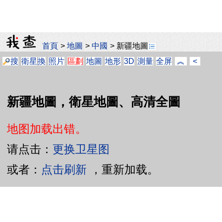
首頁
>
地圖
>
中國
>
新疆地圖
搜
衛星
換
照片
區劃
地圖
地形
3D
測量
全屏
︽
<
新疆地圖，衛星地圖、高清全圖
地图加载出错。
请点击：
更换卫星图
或者：
点击刷新
，重新加载。