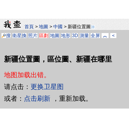
首頁
>
地圖
>
中國
>
新疆位置圖
搜
衛星
換
照片
區劃
地圖
地形
3D
測量
全屏
︽
<
新疆位置圖，區位圖、新疆在哪里
地图加载出错。
请点击：
更换卫星图
或者：
点击刷新
，重新加载。