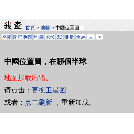
首頁
>
地圖
>
中國位置圖
搜
衛星地圖
地圖
地形
3D
測量
全屏
︽
<
中國位置圖，在哪個半球
地图加载出错。
请点击：
更换卫星图
或者：
点击刷新
，重新加载。